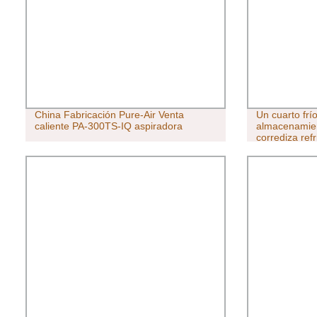
China Fabricación Pure-Air Venta
Un cuarto frí
caliente PA-300TS-IQ aspiradora
almacenamient
corrediza ref
ahorro de ene
poliuretano d