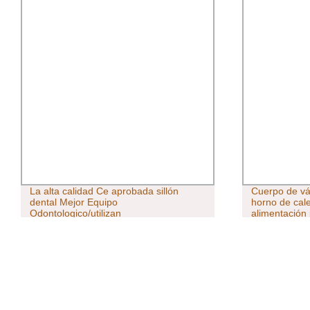
La alta calidad Ce aprobada sillón
Cuerpo de vá
dental Mejor Equipo
horno de cale
Odontologico/utilizan
alimentación
herramientas/Dental Clínica Dental
muebles