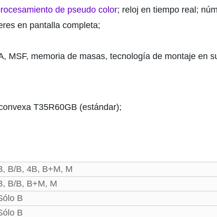
procesamiento de pseudo color
; reloj en tiempo real; nú
eres en pantalla completa;
A, MSF, memoria de masas, tecnología de montaje en sup
 convexa T35R60GB (estándar);
B, B/B, 4B, B+M, M
B, B/B, B+M, M
Sólo B
Sólo B