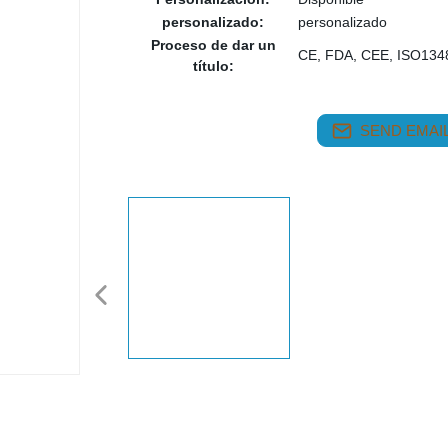
personalizado:
personalizado
Proceso de dar un
CE, FDA, CEE, ISO134
título:
SEND EMAIL