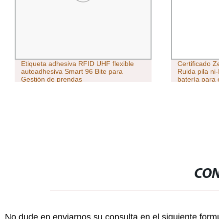
Etiqueta adhesiva RFID UHF flexible
Certificado Z
autoadhesiva Smart 96 Bite para
Ruida pila n
Gestión de prendas
batería para 
China
CON
No dude en enviarnos su consulta en el siguiente form