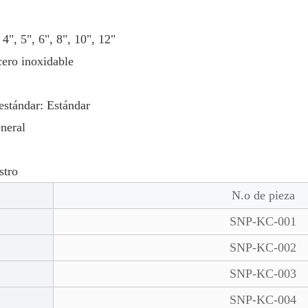
 4", 5", 6", 8", 10", 12"
acero inoxidable
 estándar: Estándar
eneral
stro
N.o de pieza
SNP-KC-001
SNP-KC-002
SNP-KC-003
SNP-KC-004