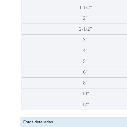
1-1/2"
2"
2-1/2"
3"
4"
5"
6"
8"
10"
12"
Fotos detalladas