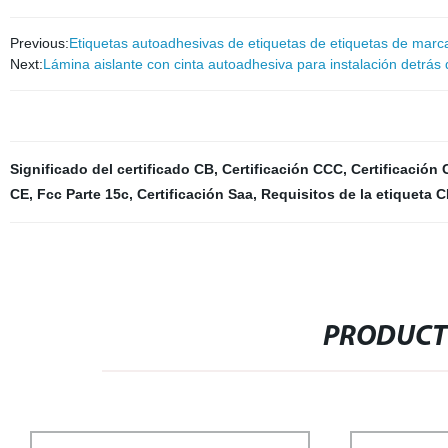
Previous:
Etiquetas autoadhesivas de etiquetas de etiquetas de marca
Next:
Lámina aislante con cinta autoadhesiva para instalación detrás 
Significado del certificado CB
,
Certificación CCC
,
Certificación
CE
,
Fcc Parte 15c
,
Certificación Saa
,
Requisitos de la etiqueta C
PRODUCT