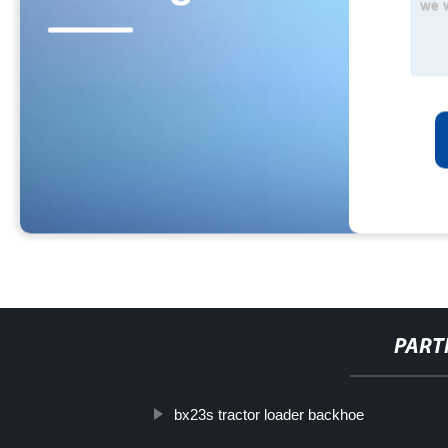
PART
bx23s tractor loader backhoe