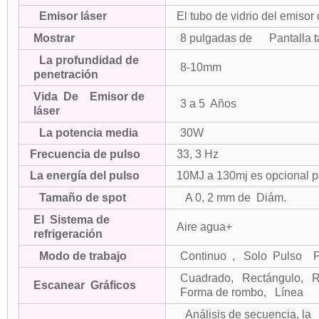
Emisor láser
El tubo de vidrio del emisor 
Mostrar
8 pulgadas de Pantalla tác
La profundidad de
8-10mm
penetración
Vida De Emisor de
3 a 5 Años
láser
La potencia media
30W
Frecuencia de pulso
33, 3 Hz
La energía del pulso
10MJ a 130mj es opcional p
Tamaño de spot
A 0, 2 mm de Diám.
El Sistema de
Aire agua+
refrigeración
Modo de trabajo
Continuo , Solo Pulso Pul
Cuadrado, Rectángulo, R
Escanear Gráficos
Forma de rombo, Línea
Análisis de secuencia, la