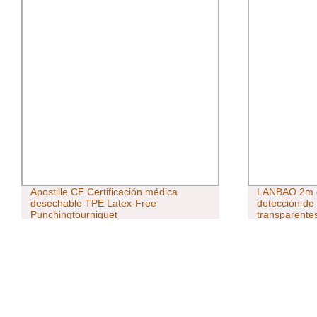
Apostille CE Certificación médica
LANBAO 2m de
desechable TPE Latex-Free
detección de 
Punchingtourniquet
transparent
proximidad óp