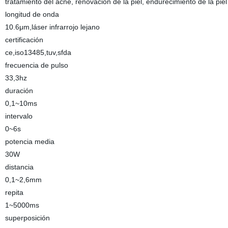
tratamiento del acné, renovación de la piel, endurecimiento de la piel
longitud de onda
10.6μm,láser infrarrojo lejano
certificación
ce,iso13485,tuv,sfda
frecuencia de pulso
33,3hz
duración
0,1~10ms
intervalo
0~6s
potencia media
30W
distancia
0,1~2,6mm
repita
1~5000ms
superposición