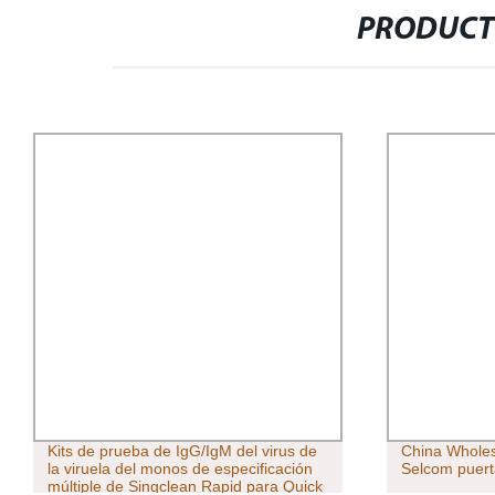
PRODUCT
irus de
China Wholesale Ascensor Puerta
El
cación
Selcom puerta con buen precio.
p
a Quick
Ca