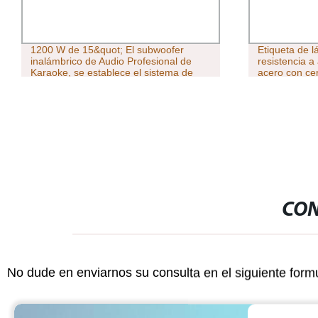
1200 W de 15&quot; El subwoofer
Etiqueta de l
inalámbrico de Audio Profesional de
resistencia a
Karaoke, se establece el sistema de
acero con ce
altavoces PA Tws-Mic Bt-FM DJ parte
barras
Bocina Altavoces Parlant piezas de
repuesto SKD
CON
No dude en enviarnos su consulta en el siguiente form