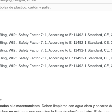
bolsa de plástico, cartón y pallet
o:
das al almacenamiento. Deben limpiarse con agua clara y secarse de 
hos no oxidados que permiten la libre circulación del aire. El área de