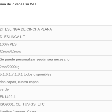
áxima de 7 veces su WLL.
2T ESLINGA DE CINCHA PLANA
D. ESLINGA L.T.
100% PES
50mm/60mm
Se puede personalizar según sea necesario
2ton/2000kg
5:1,6:1,7:1,8:1 todos disponibles
dos capas, cuatro capas
verde
EN1492-1
ISO9001, CE, TUV-GS, ETC.
Nanjing,Jiangsu, China