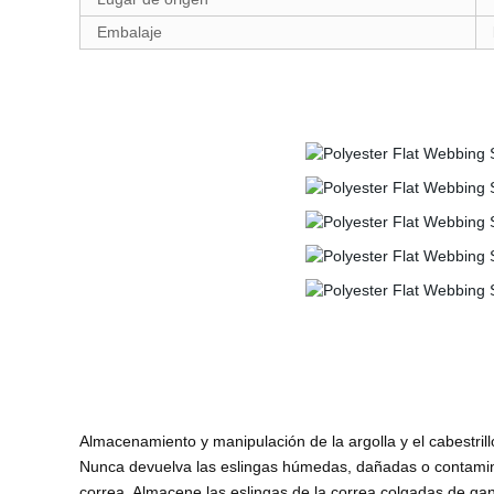
Embalaje
Almacenamiento y manipulación de la argolla y el cabestrill
Nunca devuelva las eslingas húmedas, dañadas o contamina
correa. Almacene las eslingas de la correa colgadas de ganc