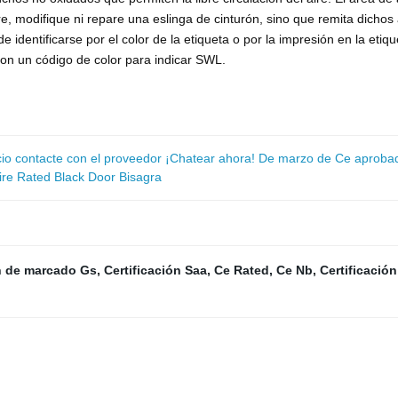
re, modifique ni repare una eslinga de cinturón, sino que remita dich
de identificarse por el color de la etiqueta o por la impresión en la etiq
con un código de color para indicar SWL.
io contacte con el proveedor ¡Chatear ahora! De marzo de Ce aprobad
ire Rated Black Door Bisagra
ón de marcado Gs
,
Certificación Saa
,
Ce Rated
,
Ce Nb
,
Certificació