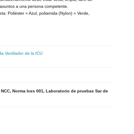
os asuntos a una persona competente.
ueta: Poliéster = Azul, poliamida (Nylon) = Verde,
a Ventilador de la ICU
n NCC
,
Norma Ices 001
,
Laboratorio de pruebas Sar de