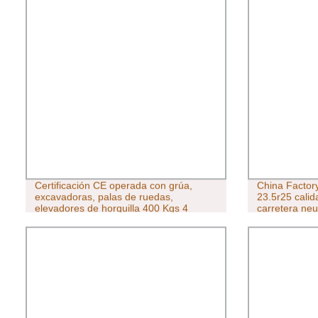
Certificación CE operada con grúa,
China Factor
excavadoras, palas de ruedas,
23.5r25 cali
elevadores de horquilla 400 Kgs 4
carretera ne
Suckers Electricidad vidrio elevador de
vacío