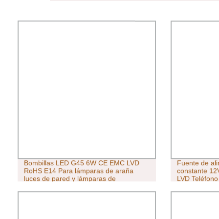
Bombillas LED G45 6W CE EMC LVD
Fuente de ali
RoHS E14 Para lámparas de araña
constante 12
luces de pared y lámparas de
LVD Teléfono 
iluminación general
Bluetooth Cá
Singlechip (in