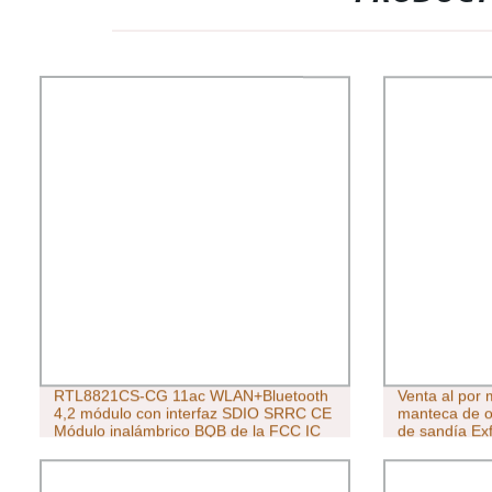
RTL8821CS-CG 11ac WLAN+Bluetooth
Venta al por 
4,2 módulo con interfaz SDIO SRRC CE
manteca de ov
Módulo inalámbrico BQB de la FCC IC
de sandía Exf
TELEC para cámara IP
para el cuidad
corporal