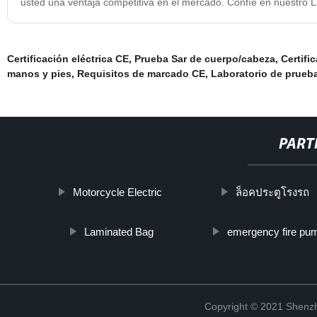
usted una ventaja competitiva en el mercado. Confíe en nuestro 
Certificación eléctrica CE
,
Prueba Sar de cuerpo/cabeza
,
Certifi
manos y pies
,
Requisitos de marcado CE
,
Laboratorio de prueb
PART
Motorcycle Electric
ล็อคประตูโรงรถ
Laminated Bag
emergency fire pu
Copyright © 2021 Shenzh