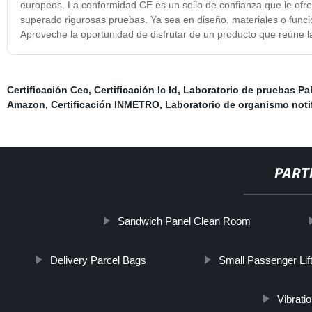
europeos. La conformidad CE es un sello de confianza que le ofrec
superado rigurosas pruebas. Ya sea en diseño, materiales o funcio
Aproveche la oportunidad de disfrutar de un producto que reúne la
Certificación Cec
,
Certificación Ic Id
,
Laboratorio de pruebas Pa
Amazon
,
Certificación INMETRO
,
Laboratorio de organismo noti
PART
Sandwich Panel Clean Room
Delivery Parcel Bags
Small Passenger Lif
Vibrati