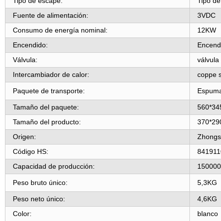
Tipo de escape:
Tipo de
Fuente de alimentación:
3VDC
Consumo de energía nominal:
12KW
Encendido:
Encendi
Válvula:
válvula
Intercambiador de calor:
coppe s
Paquete de transporte:
Espuma
Tamaño del paquete:
560*3
Tamaño del producto:
370*2
Origen:
Zhongs
Código HS:
841911
Capacidad de producción:
150000
Peso bruto único:
5,3KG
Peso neto único:
4,6KG
Color:
blanco