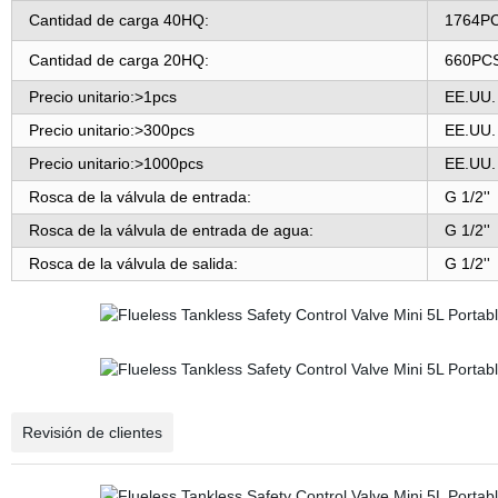
Cantidad de carga 40HQ:
1764P
Cantidad de carga 20HQ:
660PC
Precio unitario
:
>1pcs
EE.UU.
Precio unitario
:
>300pcs
EE.UU.
Precio unitario
:
>1000pcs
EE.UU.
Rosca de la válvula de entrada
:
G 1/2''
Rosca de la válvula de entrada de agua
:
G 1/2''
Rosca de la válvula de salida
:
G 1/2''
Revisión de clientes