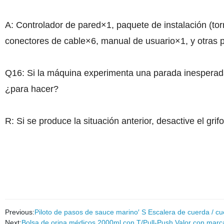
A: Controlador de pared×1, paquete de instalación (torn
conectores de cable×6, manual de usuario×1, y otras p
Q16: Si la máquina experimenta una parada inesperada
¿para hacer?
R: Si se produce la situación anterior, desactive el gr
Previous:
Piloto de pasos de sauce marino′ S Escalera de cuerda / c
Next:
Bolsa de orina médicos 2000ml con T/Pull-Push Valor con mar