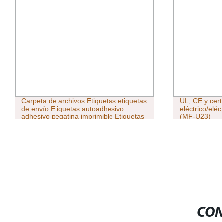
UL, CE y certificación GS hogar
L Tamaño de 
eléctrico/eléctrico chimenea Mantel
con CE, conf
(MF-U23)
CON