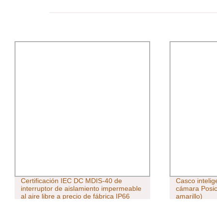
Certificación IEC DC MDIS-40 de
Casco intelig
interruptor de aislamiento impermeable
cámara Posi
al aire libre a precio de fábrica IP66
amarillo)
Clasificación impermeable 32amp 4pole
PM corriente continua MDIs-40mda