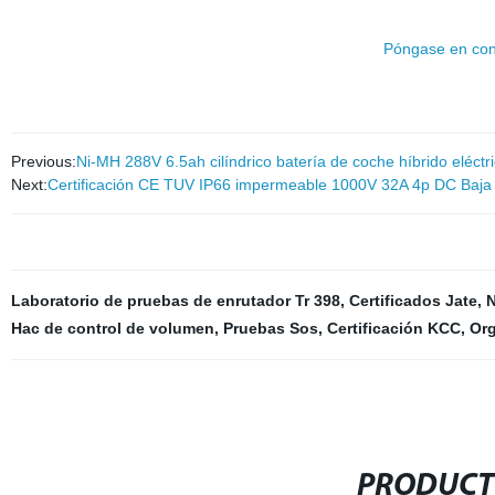
Póngase en con
Previous:
Ni-MH 288V 6.5ah cilíndrico batería de coche híbrido elé
Next:
Certificación CE TUV IP66 impermeable 1000V 32A 4p DC Baja In
Laboratorio de pruebas de enrutador Tr 398
,
Certificados Jate
,
N
Hac de control de volumen
,
Pruebas Sos
,
Certificación KCC
,
Or
PRODUCT