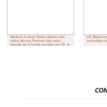
Médicos Fushan Venta caliente solo
CE Waterma
utiliza silicona Penrose tubo para
automático se
drenaje de la herida cerrada con CE, la
ISO y la FDA anuncio
CON