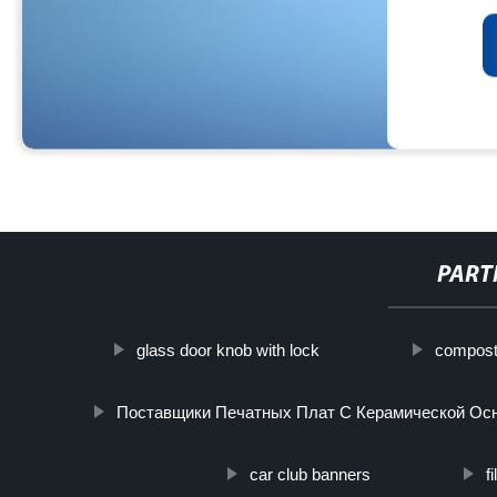
PART
glass door knob with lock
compost
Поставщики Печатных Плат С Керамической Ос
car club banners
f