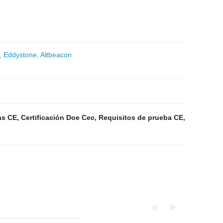
, Eddystone, Altbeacon
as CE
,
Certificación Doe Cec
,
Requisitos de prueba CE
,