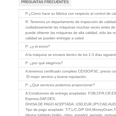
PREGUNTAS FRECUENTES
P:¿Cómo hace su fábrica con respecto al control de ca
R: Tenemos un departamento de inspección de calidad 
cuidadosamente las máquinas muchas veces antes de e
puede obtener las máquinas de alta calidad, sólo las 
calidad se pueden entregar a usted.
P: ¿y el envío?
A:la máquina se enviará dentro de los 2-3 días siguien
P: ¿por qué elegirnos?
A:tenemos certificado completo CE/ISO/FSC, precio com
El mejor servicio y buena reputación.
P: ¿Qué servicios podemos proporcionar?
A:Condiciones de entrega aceptadas: FOB,CFR,CIF,
Express,DAF,DES;
DIVISA DE PAGO ACEPTADA: USD,EUR,JPY,CAD,AUD
Tipo de pago aceptado: T/T,L/C,D/P D/A,MoneyGram,Tar
Idioma hablado:Inglés, chino, español, japonés, portug