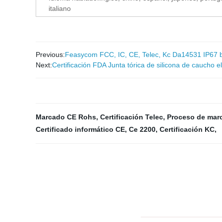
italiano
Previous:
Feasycom FCC, IC, CE, Telec, Kc Da14531 IP67 ba
Next:
Certificación FDA Junta tórica de silicona de caucho e
Marcado CE Rohs
,
Certificación Telec
,
Proceso de mar
Certificado informático CE
,
Ce 2200
,
Certificación KC
,