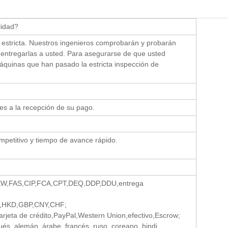
lidad?
estricta. Nuestros ingenieros comprobarán y probarán
ntregarlas a usted. Para asegurarse de que usted
máquinas que han pasado la estricta inspección de
tes a la recepción de su pago.
petitivo y tiempo de avance rápido.
EXW,FAS,CIP,FCA,CPT,DEQ,DDP,DDU,entrega
,HKD,GBP,CNY,CHF;
jeta de crédito,PayPal,Western Union,efectivo,Escrow;
ués, alemán, árabe, francés, ruso, coreano, hindi,