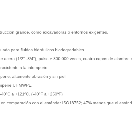
rucción grande, como excavadoras o entornos exigentes.
ado para fluidos hidráulicos biodegradables.
 acero (1/2" -3/4"), pulso ≥ 300.000 veces, cuatro capas de alambre d
 resistente a la intemperie.
ie, altamente abrasión y sin piel.
emperie UHMWPE.
-40ºC a +121ºC. (-40ºF a +250ºF)
1% en comparación con el estándar ISO18752; 47% menos que el están