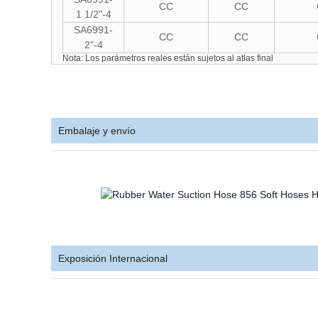
CC
CC
1 1/2"-4
SA6991-
CC
CC
2"-4
Nota: Los parámetros reales están sujetos al atlas final
Embalaje y envío
Exposición Internacional