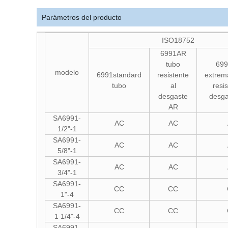
Parámetros del producto
ISO18752
6991AR
tubo
699
modelo
6991standard
resistente
extre
tubo
al
resis
desgaste
desg
AR
SA6991-
AC
AC
1/2"-1
SA6991-
AC
AC
5/8"-1
SA6991-
AC
AC
3/4"-1
SA6991-
CC
CC
1"-4
SA6991-
CC
CC
1 1/4"-4
SA6991-