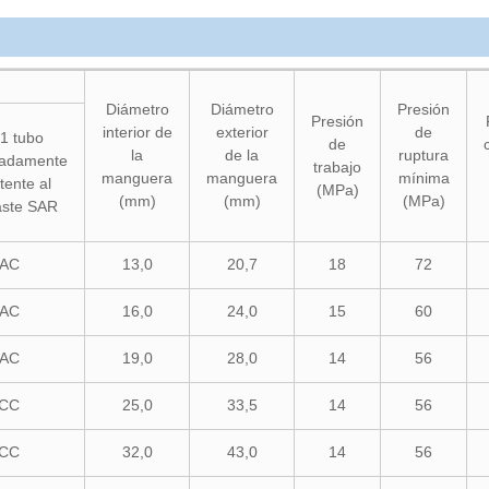
Diámetro
Diámetro
Presión
Presión
interior de
exterior
de
1 tubo
de
la
de la
ruptura
madamente
trabajo
manguera
manguera
mínima
tente al
(MPa)
(mm)
(mm)
(MPa)
aste SAR
AC
13,0
20,7
18
72
AC
16,0
24,0
15
60
AC
19,0
28,0
14
56
CC
25,0
33,5
14
56
CC
32,0
43,0
14
56