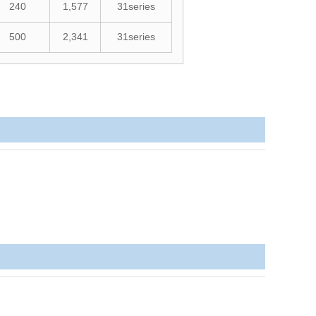
240
1,577
31series
500
2,341
31series