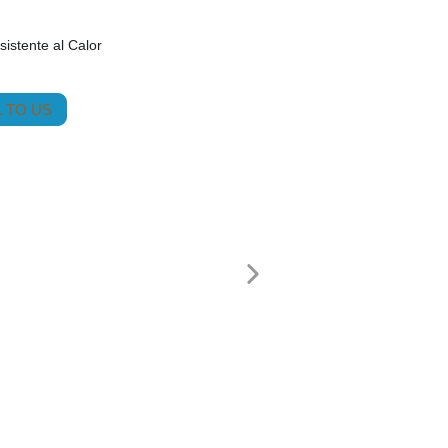
stente al Calor
 TO US