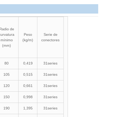
Radio de
curvatura
Peso
Serie de
mínimo
(kg/m)
conectores
(mm)
80
0,419
31series
105
0,515
31series
120
0,661
31series
150
0,998
31series
190
1,395
31series