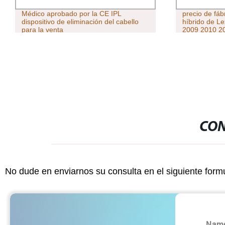
a CE IPL
precio de fábrica 288V batería de coche
ón del cabello
híbrido de Lexus GS 450h 2007 2008
2009 2010 2011 2012
CON
No dude en enviarnos su consulta en el siguiente form