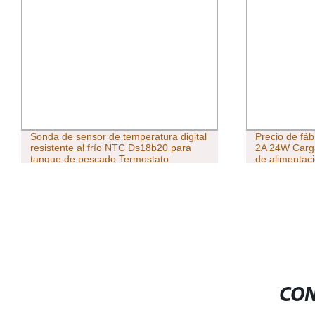
Sonda de sensor de temperatura digital
Precio de fá
resistente al frío NTC Ds18b20 para
2A 24W Carg
tanque de pescado Termostato
de alimentac
ordenador po
de ordenador
alimentació
CC
CON