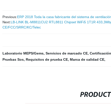
Previous:
ERP 2018 Toda la casa fabricante del sistema de ventilació
Next:
LB-LINK BL-M8811CU2 RTL8811 Chipset WiFi5 1T1R 433,3Mbps
CE/FCC/SRRC/KC/Telec
Laboratorio MEPS/Gems
,
Servicios de marcado CE
,
Certificaci
Pruebas Sos
,
Requisitos de prueba CE
,
Marca de calidad CE
,
PRODUCT