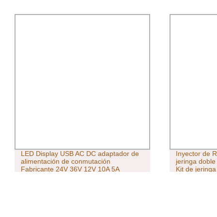
LED Display USB AC DC adaptador de
Inyector de 
alimentación de conmutación
jeringa doble
Fabricante 24V 36V 12V 10A 5A
Kit de jeringa
ADAPTADOR DE CA CON CE FCC ETL
Certificación SAA C-Tick Kc KCC PSE