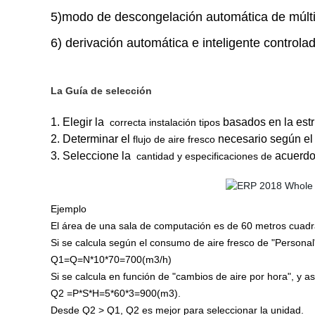
5)
modo de descongelación automática de múltip
6) derivación automática e inteligente controla
La Guía de selección
1. Elegir la
basados en la estru
correcta instalación tipos
2. Determinar el
necesario según el
flujo de aire fresco
3. Seleccione la
acuerdo 
cantidad y especificaciones de
Ejemplo
El área de una sala de computación es de 60 metros cuadrad
Si se calcula según el consumo de aire fresco de "Personal"
Q1=Q=N*10*70=700(m3/h)
Si se calcula en función de "cambios de aire por hora", y a
Q2 =P*S*H=5*60*3=900(m3).
Desde Q2 > Q1, Q2 es mejor para seleccionar la unidad.