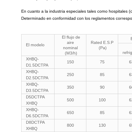
En cuanto a la industria especiales tales como hospitales (ci
Determinado en conformidad con los reglamentos correspo
El flujo de
E
aire
Rated E.S.P
El modelo
nominal
(Pa)
refri
(M3/h)
XHBQ-
150
75
6
D1.5DCTPA
XHBQ-
250
85
6
D2.5DCTPA
XHBQ-
350
90
6
D3.5DCTPA
D5DCTPA
500
100
6
XHBQ
XHBQ-
650
85
6
D6.5DCTPA
D8DCTPA
800
130
6
XHBQ