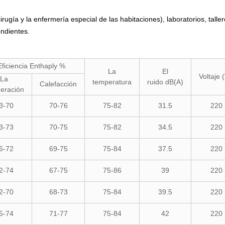
rugía y la enfermería especial de las habitaciones), laboratorios, tallere
ndientes.
ficiencia Enthaply %
La
El
Voltaje (
La
temperatura
ruido dB(A)
Calefacción
geración
3-70
70-76
75-82
31.5
220
3-73
70-75
75-82
34.5
220
6-72
69-75
75-84
37.5
220
2-74
67-75
75-86
39
220
2-70
68-73
75-84
39.5
220
5-74
71-77
75-84
42
220