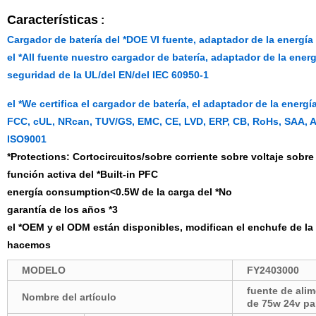
Características
:
Cargador de batería del *DOE VI fuente, adaptador de la energí
el *All fuente nuestro cargador de batería, adaptador de la ene
seguridad de la UL/del EN/del IEC 60950-1
el *We certifica el cargador de batería, el adaptador de la ener
FCC, cUL, NRcan, TUV/GS, EMC, CE, LVD, ERP, CB, RoHs, SAA, A
ISO9001
*Protections: Cortocircuitos/sobre corriente sobre voltaje sobr
función activa del *Built-in PFC
energía consumption<0.5W de la carga del *No
garantía de los años *3
el *OEM y el ODM están disponibles, modifican el enchufe de la C
hacemos
MODELO
FY2403000
fuente de ali
Nombre del artículo
de 75w 24v pa