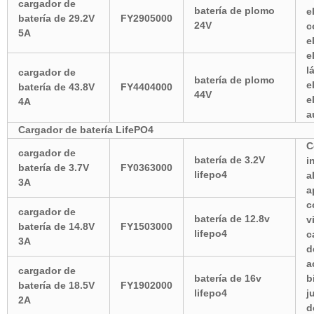
cargador de
batería de plomo
e
batería de 29.2V
FY2905000
24V
c
5A
e
e
l
cargador de
batería de plomo
e
batería de 43.8V
FY4404000
44V
e
4A
a
Cargador de batería LifePO4
C
cargador de
batería de 3.2V
i
batería de 3.7V
FY0363000
lifepo4
a
3A
a
c
cargador de
batería de 12.8v
v
batería de 14.8V
FY1503000
lifepo4
c
3A
d
a
cargador de
batería de 16v
b
batería de 18.5V
FY1902000
lifepo4
j
2A
d