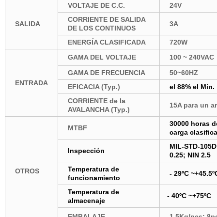
VOLTAJE DE C.C.
24V
CORRIENTE DE SALIDA
SALIDA
3A
DE LOS CONTINUOS
ENERGÍA CLASIFICADA
720W
GAMA DEL VOLTAJE
100 ~ 240VAC
GAMA DE FRECUENCIA
50~60HZ
ENTRADA
EFICACIA (Typ.)
el 88% el Min.
CORRIENTE de la
15A para un ar
AVALANCHA (Typ.)
30000 horas d
MTBF
carga clasific
MIL-STD-105D
Inspección
0.25; NIN 2.5
Temperatura de
OTROS
- 29ºC ~+45.5º
funcionamiento
Temperatura de
- 40ºC ~+75ºC
almacenaje
EMBALAJE
1.5Kg/pcs; 8p