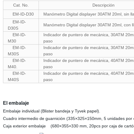
Cat. No.
Descripción
EM-ID-D30
Manómetro Digital displayer 30ATM 20ml, sin ll
EM-ID-
Manómetro Digital displayer 30ATM 20ml, con l
D30S
EM-ID-
Indicador de puntero de mecánica, 30ATM 20ml,
M30
paso
EM-ID-
Indicador de puntero de mecánica, 30ATM 20ml,
M30S
paso
EM-ID-
Indicador de puntero de mecánica, 40ATM 20ml,
M40.
paso
EM-ID-
Indicador de puntero de mecánica, 40ATM 20ml,
M40S
paso
El embalaje
Embalaje individual (Blister bandeja y Tyvek papel).
Cuadro intermedio de guarnición (335×325×150mm, 5 unidades por c
Caja exterior embalaje (680×355×330 mm, 20pcs por caja de cartó