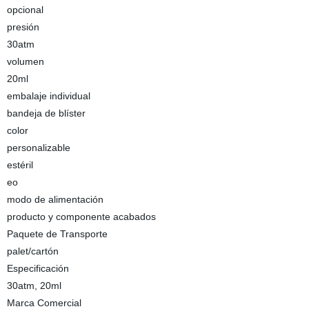
opcional
presión
30atm
volumen
20ml
embalaje individual
bandeja de blíster
color
personalizable
estéril
eo
modo de alimentación
producto y componente acabados
Paquete de Transporte
palet/cartón
Especificación
30atm, 20ml
Marca Comercial