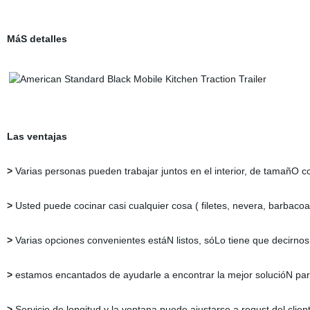
MáS detalles
Las ventajas
>
Varias personas pueden trabajar juntos en el interior, de tamañO c
>
Usted puede cocinar casi cualquier cosa ( filetes, nevera, barbacoa,
>
Varias opciones convenientes estáN listos, sóLo tiene que decirnos
>
estamos encantados de ayudarle a encontrar la mejor solucióN par
>
Servicio de longitud y la ventana puede ajustarse a requst del clien