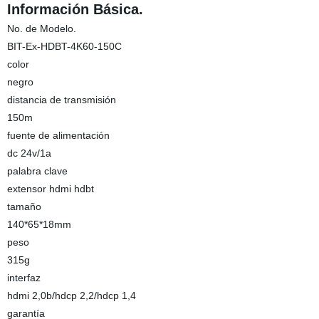
Información Básica.
No. de Modelo.
BIT-Ex-HDBT-4K60-150C
color
negro
distancia de transmisión
150m
fuente de alimentación
dc 24v/1a
palabra clave
extensor hdmi hdbt
tamaño
140*65*18mm
peso
315g
interfaz
hdmi 2,0b/hdcp 2,2/hdcp 1,4
garantía