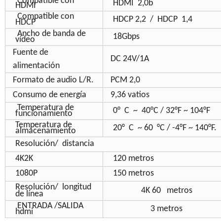
Compatible con
HDMI
2,0b
HDMI
Compatible con
HDCP 2,2
/
HDCP
1,4
HDCP
Ancho de banda de
18Gbps
vídeo
Fuente de
DC 24V/1A
alimentación
Formato de audio L/R.
PCM 2,0
Consumo de energía
9,36 vatios
Temperatura de
0°
C
~
40°C / 32°F ~ 104°F
funcionamiento
Temperatura de
20°
C
~ 60
°C / -4°F ~ 140°F.
almacenamiento
Resolución/
distancia
4K2K
120
metros
1080P
150
metros
Resolución/
longitud
4K 60
metros
de línea
ENTRADA
/SALIDA
3 metros
hdmi