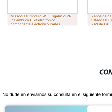
M8822CU1 módulo WiFi Gigabit 2T2R
5 años de ga
inalámbrico USB electrónico
Listado DLC 
componente electrónico Partes
60W de luz L
RTL8822CU-CG 5G módulo WiFi LB-
LED 100W
LINK M8822CU1 SRRC BQB
CON
No dude en enviarnos su consulta en el siguiente form