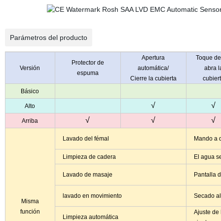
Parámetros del producto
Apertura
Toque de
Protector de
Versión
automática/
abra l
espuma
Cierre la cubierta
cubier
Básico
√
√
Alto
√
√
√
Arriba
Lavado del fémal
Mando a d
Limpieza de cadera
El agua se
Lavado de masaje
Pantalla d
lavado en movimiento
Secado al 
Misma
función
Ajuste de 
Limpieza automática