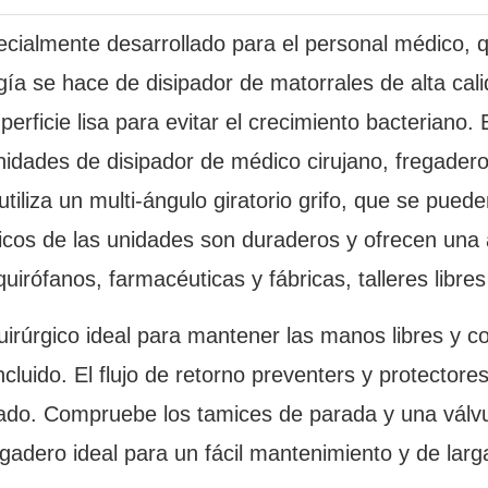
cialmente desarrollado para el personal médico, qu
gía se hace de disipador de matorrales de alta cali
erficie lisa para evitar el crecimiento bacteriano. 
nidades de disipador de médico cirujano, fregader
 utiliza un multi-ángulo giratorio grifo, que se pue
icos de las unidades son duraderos y ofrecen una a
irófanos, farmacéuticas y fábricas, talleres libres
quirúrgico ideal para mantener las manos libres y
ncluido. El flujo de retorno preventers y protector
ado. Compruebe los tamices de parada y una válvul
egadero ideal para un fácil mantenimiento y de larg