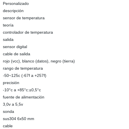
Personalizado
descripción
sensor de temperatura
teoría
controlador de temperatura
salida
sensor digital
cable de salida
rojo (vcc), blanco (datos), negro (tierra)
rango de temperatura
-50~125c (-67f a +257f)
precisión
-10°c a +85°c:±0,5°c
fuente de alimentación
3,0v a 5,5v
sonda
sus304 6x50 mm
cable