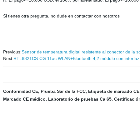
R: El pago<=10.000 USD, el 100% por adelantado. El pago>=10.000 
Si tienes otra pregunta, no dude en contactar con nosotros
Previous:
Sensor de temperatura digital resistente al conector de la
Next:
RTL8821CS-CG 11ac WLAN+Bluetooth 4,2 módulo con interfaz
Conformidad CE
,
Prueba Sar de la FCC
,
Etiqueta de marcado CE
Marcado CE médico
,
Laboratorio de pruebas Ca 65
,
Certificació