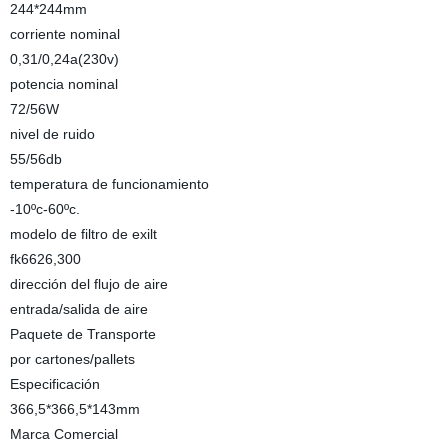
244*244mm
corriente nominal
0,31/0,24a(230v)
potencia nominal
72/56W
nivel de ruido
55/56db
temperatura de funcionamiento
-10ºc-60ºc.
modelo de filtro de exilt
fk6626,300
dirección del flujo de aire
entrada/salida de aire
Paquete de Transporte
por cartones/pallets
Especificación
366,5*366,5*143mm
Marca Comercial