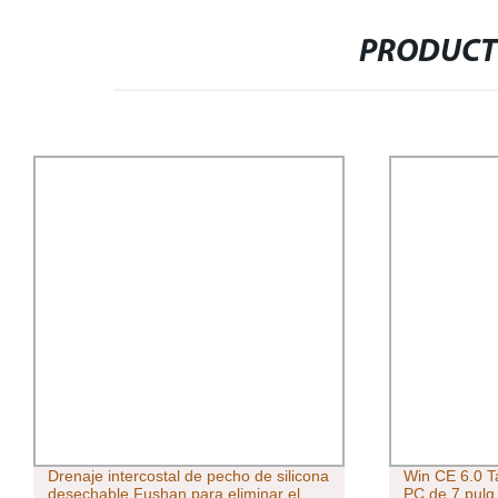
PRODUCT
Drenaje intercostal de pecho de silicona
Win CE 6.0 Ta
desechable Fushan para eliminar el
PC de 7 pulg