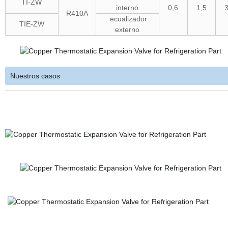
TI-ZW
interno
0,6
1,5
3
R410A
ecualizador
TIE-ZW
externo
Nuestros casos