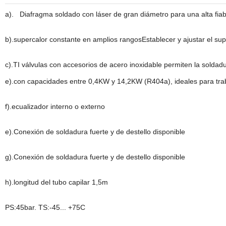
a). Diafragma soldado con láser de gran diámetro para una alta fiabi
b).supercalor constante en amplios rangosEstablecer y ajustar el su
c).TI válvulas con accesorios de acero inoxidable permiten la solda
e).con capacidades entre 0,4KW y 14,2KW (R404a), ideales para trab
f).ecualizador interno o externo
e).Conexión de soldadura fuerte y de destello disponible
g).Conexión de soldadura fuerte y de destello disponible
h).longitud del tubo capilar 1,5m
PS:45bar. TS:-45... +75C