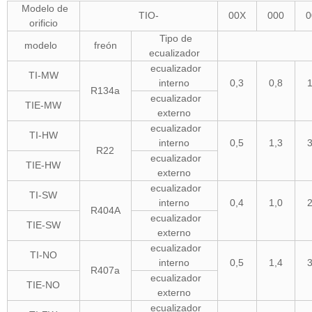
Modelo de
TIO-
00X
000
0
orificio
Tipo de
modelo
freón
ecualizador
ecualizador
TI-MW
interno
0,3
0,8
1
R134a
ecualizador
TIE-MW
externo
ecualizador
TI-HW
interno
0,5
1,3
3
R22
ecualizador
TIE-HW
externo
ecualizador
TI-SW
interno
0,4
1,0
2
R404A
ecualizador
TIE-SW
externo
ecualizador
TI-NO
interno
0,5
1,4
3
R407a
ecualizador
TIE-NO
externo
ecualizador