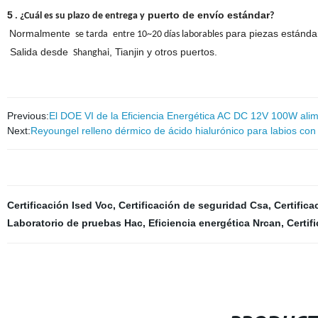
5
puerto de envío estándar
. ¿Cuál es su plazo de entrega y
?
Normalmente
para piezas estánda
se tarda
entre 10~20
días laborables
Salida desde
, Tianjin y otros puertos.
Shanghai
Previous:
El DOE VI de la Eficiencia Energética AC DC 12V 100W ali
Next:
Reyoungel relleno dérmico de ácido hialurónico para labios co
Certificación Ised Voc
,
Certificación de seguridad Csa
,
Certifica
Laboratorio de pruebas Hac
,
Eficiencia energética Nrcan
,
Certif