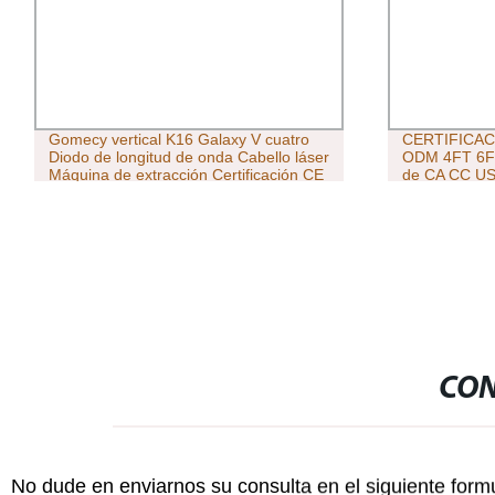
Gomecy vertical K16 Galaxy V cuatro
CERTIFICAC
Diodo de longitud de onda Cabello láser
ODM 4FT 6FT
Máquina de extracción Certificación CE
de CA CC U
1800W 808 940 1064nm
conector mac
eléctrico Fig
del conector
CON
No dude en enviarnos su consulta en el siguiente form