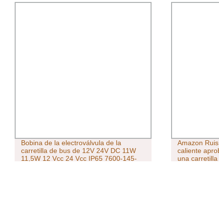
Amazon Ruis de alta calidad Venta
Motor eléctri
caliente aprobado CE Gbt 0-200portátil
de jaula de a
una carretilla elevadora eléctrica de
(Certificaci
20kw DC cargador de la carretilla
elevadora móvil portátil EV