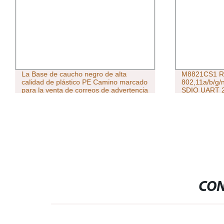
La Base de caucho negro de alta
M8821CS1 R
calidad de plástico PE Camino marcado
802,11a/b/g/
para la venta de correos de advertencia
SDIO UART 2
MÓDULO CO
TELEC BQB 
CON