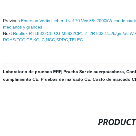
Previous:
Emerson Vertiv Liebert Lvc170 Vcc 88~2000kW condensador
medianos y grandes
Next:
Realtek RTL8822CE-CG M8822CP1 2T2R 802,11a/b/g/n/ac Wi
ROHS/FCC,CE,KC,IC,NCC,SRRC,TELEC
Laboratorio de pruebas ERP
,
Prueba Sar de cuerpo/cabeza
,
Conf
cumplimiento CE
,
Pruebas de marcado CE
,
Costo de marcado C
PRODUCT