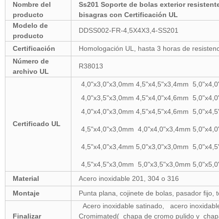
Nombre del
Ss201 Soporte de bolas exterior resistent
producto
bisagras con Certificación UL
Modelo de
DDSS002-FR-4,5X4X3,4-SS201
producto
Certificación
Homologación UL, hasta 3 horas de resistencia
Número de
R38013
archivo UL
4,0"x3,0"x3,0mm 4,5"x4,5"x3,4mm 5,0"x4,
4,0"x3,5"x3,0mm 4,5"x4,0"x4,6mm 5
4,0"x4,0"x3,0mm 4,5"x4,5"x4,6mm 5,0"x4,
Certificado UL
4,5"x4,0"x3,0mm 4,0"x4,0"x3,4mm 5,0"x4,
4,5"x4,0"x3,4mm 5,0"x3,0"x3,0mm 5,0"x4,
4,5"x4,5"x3,0mm 5,0"x3,5"x3,0mm 5,0"x5
Material
Acero inoxidable 201, 304 o 316
Montaje
Punta plana, cojinete de bolas, pasador fijo, to
Acero inoxidable satinado, acero inoxidable 
Finalizar
Cromimated( chapa de cromo pulido y chapa