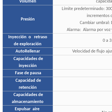
Volumen
capacida
Límite predeterminado: 300 
incrementos d
Presión
Cambiar umbral: D
Alarma: Alarma por voz y
Inyección
o
retraso
0 a 
de exploración
AutoRellenar
Velocidad de flujo aj
Capacidades de
inyección
Fase de pausa
Capacidad de
retención
Capacidades de
almacenamiento
Expulsar
aire