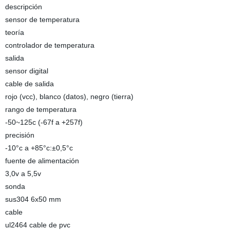
descripción
sensor de temperatura
teoría
controlador de temperatura
salida
sensor digital
cable de salida
rojo (vcc), blanco (datos), negro (tierra)
rango de temperatura
-50~125c (-67f a +257f)
precisión
-10°c a +85°c:±0,5°c
fuente de alimentación
3,0v a 5,5v
sonda
sus304 6x50 mm
cable
ul2464 cable de pvc