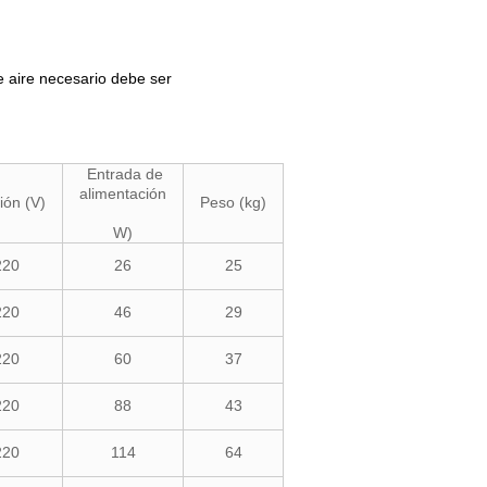
de aire necesario debe ser
Entrada de
alimentación
ión (V)
Peso (kg)
W)
220
26
25
220
46
29
220
60
37
220
88
43
220
114
64