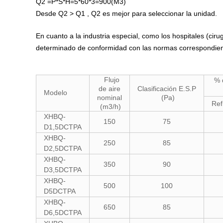
Q2 =P*S*H=5*60*3=900(M3)
Desde Q2 > Q1 , Q2 es mejor para seleccionar la unidad.
En cuanto a la industria especial, como los hospitales (cirug
determinado de conformidad con las normas correspondien
Flujo
% d
de aire
Clasificación E.S.P
Modelo
nominal
(Pa)
Ref
(m3/h)
XHBQ-
150
75
D1,5DCTPA
XHBQ-
250
85
D2,5DCTPA
XHBQ-
350
90
D3,5DCTPA
XHBQ-
500
100
D5DCTPA
XHBQ-
650
85
D6,5DCTPA