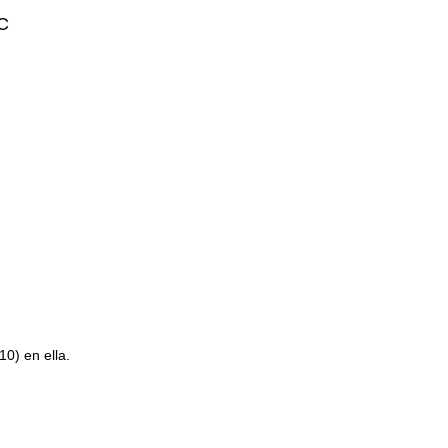
oC
0) en ella.