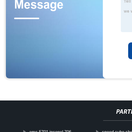
PART
ams 5701 inconel 706
speed cube sh