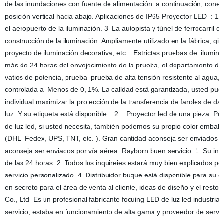
de las inundaciones con fuente de alimentación, a continuación, con
posición vertical hacia abajo. Aplicaciones de IP65 Proyector LED : 1.
el aeropuerto de la iluminación. 3. La autopista y túnel de ferrocarril d
construcción de la iluminación. Ampliamente utilizado en la fábrica, gimn
proyecto de iluminación decorativa, etc. Estrictas pruebas de ilumi
más de 24 horas del envejecimiento de la prueba, el departamento d
vatios de potencia, prueba, prueba de alta tensión resistente al agu
controlada a Menos de 0, 1%. La calidad está garantizada, usted p
individual maximizar la protección de la transferencia de faroles de d
luz Y su etiqueta está disponible. 2. Proyector led de una pieza Po
de luz led, si usted necesita, también podemos su propio color emba
(DHL, Fedex, UPS, TNT, etc. ). Gran cantidad aconseja ser enviado
aconseja ser enviados por vía aérea. Rayborn buen servicio: 1. Su i
de las 24 horas. 2. Todos los inquireies estará muy bien explicad
servicio personalizado. 4. Distribuidor buque está disponible para 
en secreto para el área de venta al cliente, ideas de diseño y el res
Co., Ltd Es un profesional fabricante focuing LED de luz led industria
servicio, estaba en funcionamiento de alta gama y proveedor de servici