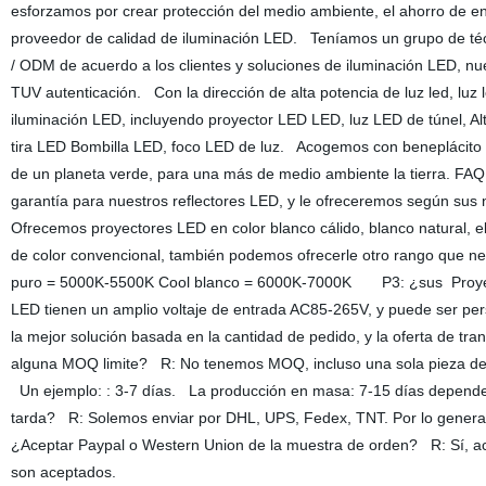
esforzamos por crear protección del medio ambiente, el ahorro de en
proveedor de calidad de iluminación LED. Teníamos un grupo de téc
/ ODM de acuerdo a los clientes y soluciones de iluminación LED, n
TUV autenticación. Con la dirección de alta potencia de luz led, luz l
iluminación LED, incluyendo proyector LED LED, luz LED de túnel, Al
tira LED Bombilla LED, foco LED de luz. Acogemos con beneplácito na
de un planeta verde, para una más de medio ambiente la tierra. F
garantía para nuestros reflectores LED, y le ofreceremos según
Ofrecemos proyectores LED en color blanco cálido, blanco natural, e
de color convencional, también podemos ofrecerle otro rango que n
puro = 5000K-5500K Cool blanco = 6000K-7000K P3: ¿sus Proyector
LED tienen un amplio voltaje de entrada AC85-265V, y puede ser 
la mejor solución basada en la cantidad de pedido, y la oferta de t
alguna MOQ limite? R: No tenemos MOQ, incluso una sola pieza de
Un ejemplo: : 3-7 días. La producción en masa: 7-15 días depende
tarda? R: Solemos enviar por DHL, UPS, Fedex, TNT. Por lo general t
¿Aceptar Paypal o Western Union de la muestra de orden? R: Sí, a
son aceptados.