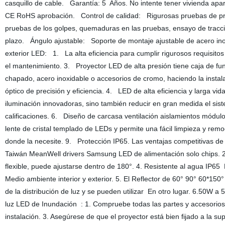
casquillo de cable. Garantía: 5 Años. No intente tener vivienda apart
CE RoHS aprobación. Control de calidad: Rigurosas pruebas de prod
pruebas de los golpes, quemaduras en las pruebas, ensayo de tracció
plazo. Ángulo ajustable: Soporte de montaje ajustable de acero inox
exterior LED: 1. La alta eficiencia para cumplir rigurosos requisito
el mantenimiento. 3. Proyector LED de alta presión tiene caja de fun
chapado, acero inoxidable o accesorios de cromo, haciendo la instala
óptico de precisión y eficiencia. 4. LED de alta eficiencia y larga vi
iluminación innovadoras, sino también reducir en gran medida el si
calificaciones. 6. Diseño de carcasa ventilación aislamientos módul
lente de cristal templado de LEDs y permite una fácil limpieza y remo
donde la necesite. 9. Protección IP65. Las ventajas competitivas d
Taiwán MeanWell drivers Samsung LED de alimentación solo chips. 2.
flexible, puede ajustarse dentro de 180°. 4. Resistente al agua IP65 
Medio ambiente interior y exterior. 5. El Reflector de 60° 90° 60*150
de la distribución de luz y se pueden utilizar En otro lugar. 6.50W 
luz LED de Inundación : 1. Compruebe todas las partes y accesorios 
instalación. 3. Asegúrese de que el proyector está bien fijado a la supe