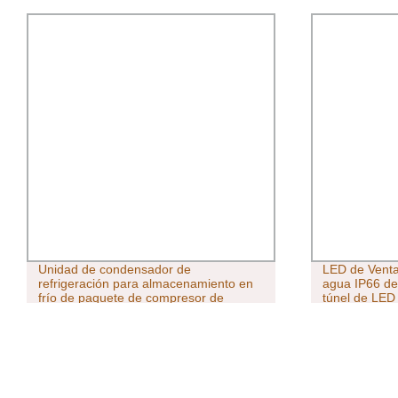
ndensador de
LED de Venta caliente resistente a
 para almacenamiento en
agua IP66 de 0,6 m de 1,2 a 1,5 
te de compresor de
túnel de LED estancos de los vap
de lineal Tri-Proof iluminación con
CE/CB/EMC LED de luz del tubo 
Triproof Certificaciones