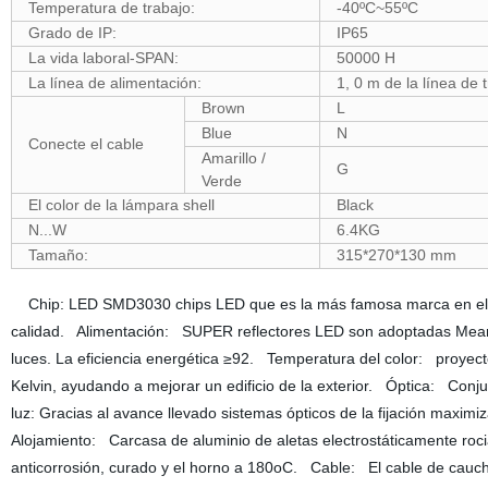
Temperatura de trabajo:
-40ºC~55ºC
Grado de IP:
IP65
La vida laboral-SPAN:
50000 H
La línea de alimentación:
1, 0 m de la línea de 
Brown
L
Blue
N
Conecte el cable
Amarillo /
G
Verde
El color de la lámpara shell
Black
N...W
6.4KG
Tamaño:
315*270*130 mm
Chip: LED SMD3030 chips LED que es la más famosa marca en el campo 
calidad. Alimentación: SUPER reflectores LED son adoptadas Meanwel
luces. La eficiencia energética ≥92. Temperatura del color: proyec
Kelvin, ayudando a mejorar un edificio de la exterior. Óptica: Conj
luz: Gracias al avance llevado sistemas ópticos de la fijación maximiza
Alojamiento: Carcasa de aluminio de aletas electrostáticamente roc
anticorrosión, curado y el horno a 180oC. Cable: El cable de caucho 