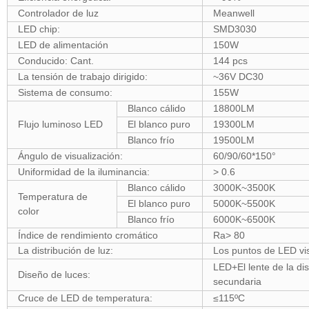
Controlador de luz
Meanwell
LED chip:
SMD3030
LED de alimentación
150W
Conducido: Cant.
144 pcs
La tensión de trabajo dirigido:
~36V DC30
Sistema de consumo:
155W
Blanco cálido
18800LM
Flujo luminoso LED
El blanco puro
19300LM
Blanco frío
19500LM
Ángulo de visualización:
60/90/60*150°
Uniformidad de la iluminancia:
> 0.6
Blanco cálido
3000K~3500K
Temperatura de
El blanco puro
5000K~5500K
color
Blanco frío
6000K~6500K
Índice de rendimiento cromático
Ra> 80
La distribución de luz:
Los puntos de LED vis
LED+El lente de la dis
Diseño de luces:
secundaria
Cruce de LED de temperatura:
≤115ºC