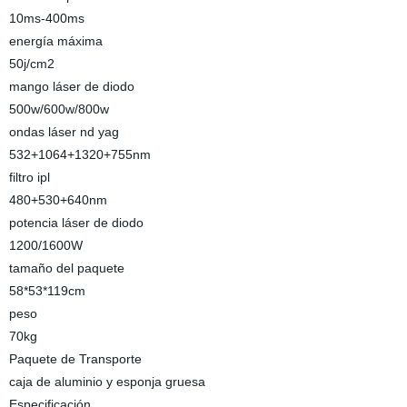
10ms-400ms
energía máxima
50j/cm2
mango láser de diodo
500w/600w/800w
ondas láser nd yag
532+1064+1320+755nm
filtro ipl
480+530+640nm
potencia láser de diodo
1200/1600W
tamaño del paquete
58*53*119cm
peso
70kg
Paquete de Transporte
caja de aluminio y esponja gruesa
Especificación