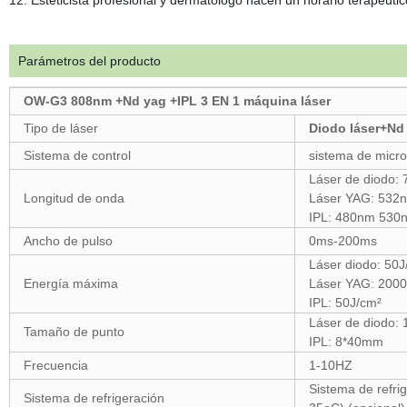
12. Esteticista profesional y dermatólogo hacen un horario terapéutic
Parámetros del producto
OW-G3 808nm +Nd yag +IPL 3 EN 1 máquina láser
Tipo de láser
Diodo láser+
Nd
Sistema de control
sistema de micro
Láser de diodo
Longitud de onda
Láser YAG: 53
IPL: 480nm 530
Ancho de pulso
0ms-200ms
Láser diodo: 50J
Energía máxima
Láser YAG: 200
IPL: 50J/cm²
Láser de diodo:
Tamaño de punto
IPL: 8*40mm
Frecuencia
1-10HZ
Sistema de refri
Sistema de refrigeración