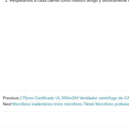
2. Respetamos a cada cliente como nuestro amigo y sinceramente 
Previous:
175mm Certificado UL 500m3/H Ventilador centrífugo de CA 
Next:
Micrófono inalámbrico Irrico micrófono Tiktok Microfono profes