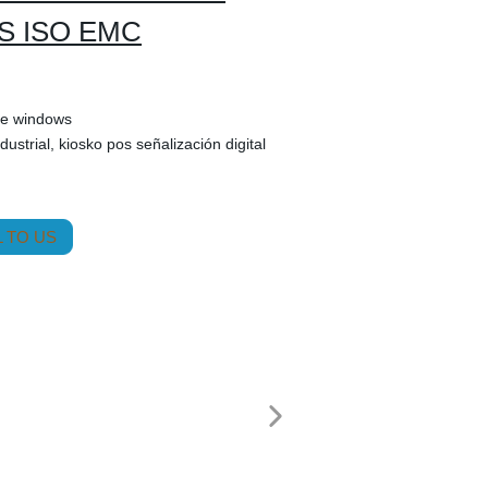
S ISO EMC
 de windows
dustrial, kiosko pos señalización digital
 TO US