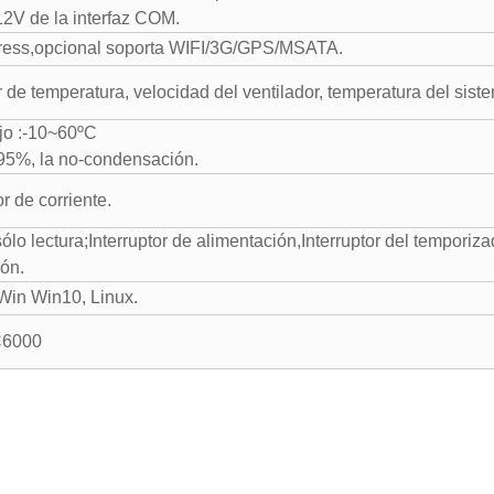
/12V de la interfaz COM.
ress
,opcional soporta WIFI/3G
/
GPS/MSATA.
de temperatura, velocidad del ventilador, temperatura del sist
jo :-10~60ºC
95%, la no-condensación.
 de corriente.
lo lectura;Interruptor de alimentación,Interruptor del temporiza
ión.
,Win Win10, Linux.
C6000