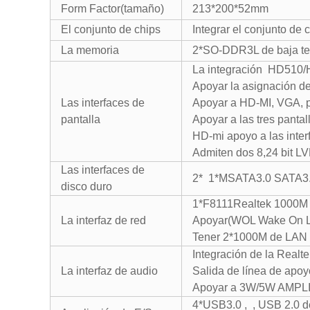
Form Factor
(tamaño)
213*200*52mm
El conjunto de chips
Integrar el conjunto de 
La memoria
2*SO-DDR3L de baja te
La integración
HD510/
Apoyar la asignación 
Las interfaces de
Apoyar a HD-MI, VGA, p
pantalla
Apoyar a las tres pantal
HD-mi apoyo a las inter
Admiten dos 8,24 bit L
Las interfaces de
2*
1*MSATA3.0 SATA3.
disco duro
1*
F8111Realtek
1000M 
La interfaz de red
Apoyar(WOL Wake On 
Tener 2*1000M de LAN p
Integración de la Realt
La interfaz de audio
Salida de línea de apoyo
Apoyar a 3W/5W AMPL
4*USB3.0
,
, USB 2.0 d