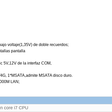
jo voltaje(1,35V) de doble recuerdos;
llas pantalla
ic 5V,12V de la interfaz COM,
G/4G, 1*MSATA,admite MSATA disco duro.
*1000M LAN;
ón core i7 CPU