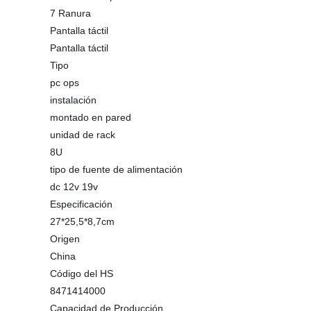
7 Ranura
Pantalla táctil
Pantalla táctil
Tipo
pc ops
instalación
montado en pared
unidad de rack
8U
tipo de fuente de alimentación
dc 12v 19v
Especificación
27*25,5*8,7cm
Origen
China
Código del HS
8471414000
Capacidad de Producción