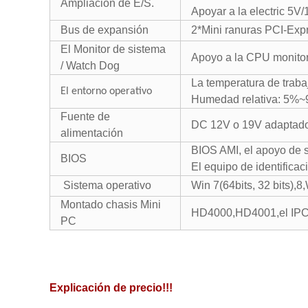
Ampliación de E/S.
Apoyar a la electric 5V
Bus de expansión
2
*Mini ranuras PCI-Exp
El Monitor de sistema
Apoyo a la CPU monitor 
/ Watch Dog
La temperatura de traba
El entorno operativo
Humedad relativa: 5%~
Fuente de
DC 12V o 19V adaptador
alimentación
BIOS AMI, el apoyo de só
BIOS
El equipo de identificac
Sistema operativo
Win 7(64bits, 32 bits),8
Montado chasis Mini
HD4000,HD4001,el IP
PC
Explicación de precio!!!