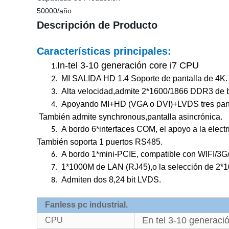
50000/año
Descripción de Producto
Características principales:
In-tel 3-10 generación core i7 CPU
1
.
MI SALIDA HD 1.4 Soporte de pantalla de 4K.
2.
Alta velocidad,admite 2*1600/1866 DDR3 de ba
3.
Apoyando MI+HD (VGA o DVI)+LVDS tres panta
4.
También admite synchronous,pantalla asincrónica.
A bordo 6*interfaces COM, el apoyo a la electr
5.
También soporta 1 puertos RS485.
A bordo 1*mini-PCIE, compatible con WIFI/3
6.
1*1000M de LAN (RJ45),o la selección de 2
7.
Admiten dos 8,24 bit LVDS.
8.
Fanless pc industrial.
En tel 3-10 generaci
CPU