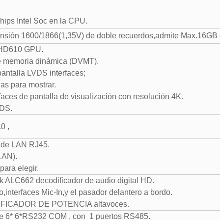
chips Intel Soc en la CPU.
nsión 1600/1866(1,35V) de doble recuerdos,admite Max.16GB
HD610 GPU.
de memoria dinámica (DVMT).
antalla LVDS interfaces;
las para mostrar.
faces de pantalla de visualización con resolución 4K.
VDS.
0 ,
de LAN RJ45.
LAN).
ara elegir.
ek ALC662 decodificador de audio digital HD.
,interfaces Mic-In,y el pasador delantero a bordo.
IFICADOR DE POTENCIA altavoces.
e 6*
6*RS232 COM
, con
1 puertos RS485
.