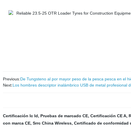
Previous:
De Tungsteno al por mayor peso de la pesca pesca en el hie
Next:
Los hombres descriptor inalámbrico USB de metal profesional de
Certificación Ic Id
,
Pruebas de marcado CE
,
Certificación CE A
,
R
con marca CE
,
Srrc China Wireless
,
Certificado de conformidad 