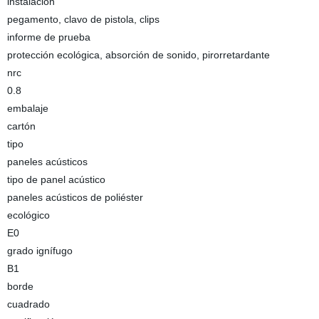
instalación
pegamento, clavo de pistola, clips
informe de prueba
protección ecológica, absorción de sonido, pirorretardante
nrc
0.8
embalaje
cartón
tipo
paneles acústicos
tipo de panel acústico
paneles acústicos de poliéster
ecológico
E0
grado ignífugo
B1
borde
cuadrado