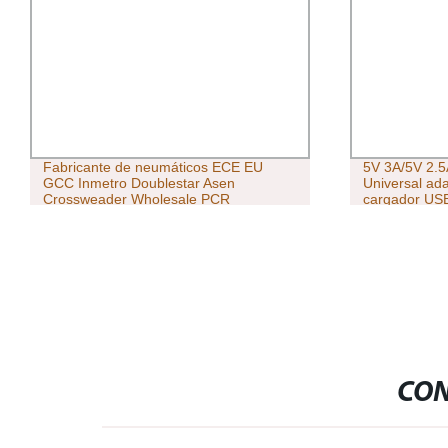
Fabricante de neumáticos ECE EU
5V 3A/5V 2.5
GCC Inmetro Doublestar Asen
Universal ada
Crossweader Wholesale PCR
cargador US
neumático de verano neumático de
invierno 245/40zr19 245/45zr19 coche
de pasajeros Neumático
CON