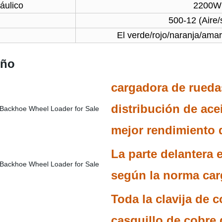
ráulico
2200W
500-12 (Aire/
El verde/rojo/naranja/amar
eño
cargadora de rueda
distribución de ace
mejor rendimiento d
La parte delantera 
según la norma car
Toda la clavija de 
casquillo de cobre 