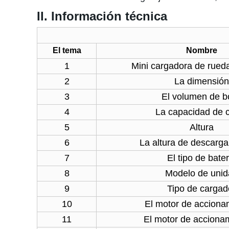
II. Información técnica
El tema
Nombre
1
Mini cargadora de rueda
2
La dimensión
3
El volumen de b
4
La capacidad de 
5
Altura
6
La altura de descarg
7
El tipo de bater
8
Modelo de uni
9
Tipo de cargad
10
El motor de acciona
11
El motor de accionam