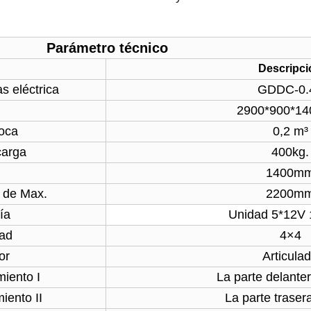
Parámetro técnico
Descripci
s eléctrica
GDDC-0.
2900*900*1
oca
0,2 m³
carga
400kg.
1400m
a de Max.
2200m
ía
Unidad 5*12V
dad
4×4
or
Articula
miento I
La parte delante
iento II
La parte trase