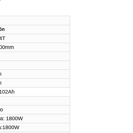
ón
4T
400mm
m
m
 102Ah
do
ra: 1800W
ra:1800W