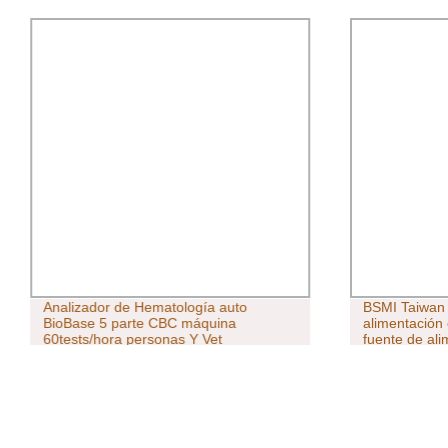
Analizador de Hematología auto
BSMI Taiwan
BioBase 5 parte CBC máquina
alimentación
60tests/hora personas Y Vet
fuente de al
Hematology Analyzer para Hospital
cámara/moni