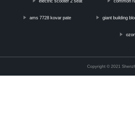
electric scooter 2 seat
common rai
ams 7728 kovar pate
giant building bl
ozon
Copyright © 2021 Shenzh